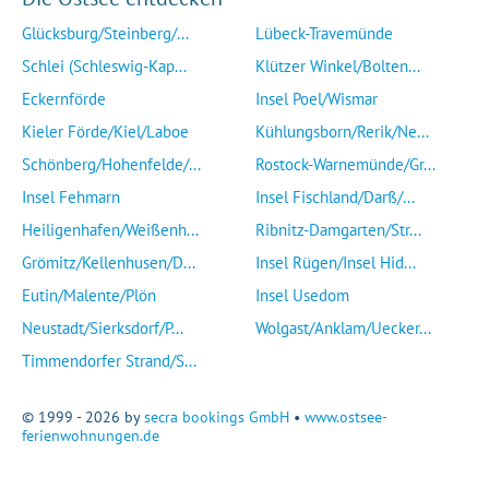
Glücksburg/Steinberg/...
Lübeck-Travemünde
Schlei (Schleswig-Kap...
Klützer Winkel/Bolten...
Eckernförde
Insel Poel/Wismar
Kieler Förde/Kiel/Laboe
Kühlungsborn/Rerik/Ne...
Schönberg/Hohenfelde/...
Rostock-Warnemünde/Gr...
Insel Fehmarn
Insel Fischland/Darß/...
Heiligenhafen/Weißenh...
Ribnitz-Damgarten/Str...
Grömitz/Kellenhusen/D...
Insel Rügen/Insel Hid...
Eutin/Malente/Plön
Insel Usedom
Neustadt/Sierksdorf/P...
Wolgast/Anklam/Uecker...
Timmendorfer Strand/S...
© 1999 - 2026 by
secra bookings GmbH
•
www.ostsee-
ferienwohnungen.de