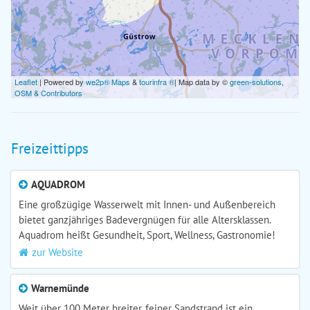
Leaflet
| Powered by
we2p® Maps
&
tourinfra ®
| Map data by ©
green-solutions
,
OSM & Contributors
Freizeittipps
AQUADROM
Eine großzügige Wasserwelt mit Innen- und Außenbereich
bietet ganzjähriges Badevergnügen für alle Altersklassen.
Aquadrom heißt Gesundheit, Sport, Wellness, Gastronomie!
zur Website
Warnemünde
Weit über 100 Meter breiter, feiner Sandstrand ist ein