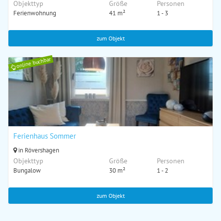
Objekttyp
Größe
Personen
Ferienwohnung
41 m²
1 - 3
zum Objekt
online buchbar
Ferienhaus Sommer
in Rövershagen
Objekttyp
Größe
Personen
Bungalow
30 m²
1 - 2
zum Objekt