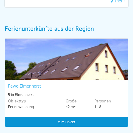
mehr
Ferienunterkünfte aus der Region
Fewo Elmenhorst
in Elmenhorst
Objekttyp
Größe
Personen
Ferienwohnung
42 m²
1 - 8
zum Objekt