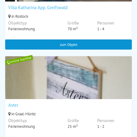
Villa Katharina App. Greifswald
in Rostock
Objekttyp
Größe
Personen
Ferienwohnung
70 m²
1 - 4
zum Objekt
online buchbar
Aster
in Graal-Müritz
Objekttyp
Größe
Personen
Ferienwohnung
25 m²
1 - 2