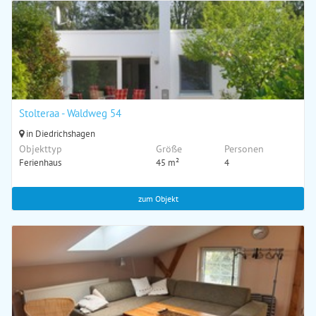
Stolteraa - Waldweg 54
in Diedrichshagen
Objekttyp
Größe
Personen
Ferienhaus
45 m²
4
zum Objekt