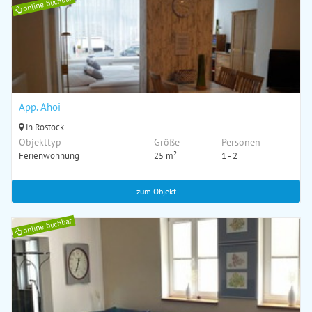
online buchbar
App. Ahoi
in Rostock
Objekttyp
Größe
Personen
Ferienwohnung
25 m²
1 - 2
zum Objekt
online buchbar