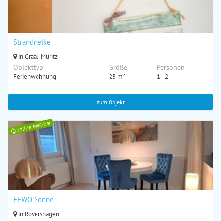
Strandnelke
in Graal-Müritz
Objekttyp
Größe
Personen
Ferienwohnung
25 m²
1 - 2
zum Objekt
online buchbar
FEWO Sonne
in Rövershagen