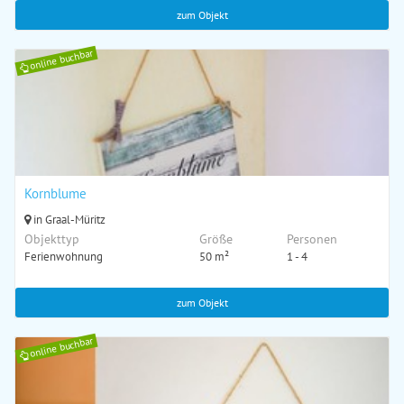
zum Objekt
online buchbar
Kornblume
in Graal-Müritz
Objekttyp
Größe
Personen
Ferienwohnung
50 m²
1 - 4
zum Objekt
online buchbar