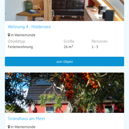
Wohnung 4 - Hiddensee
in Warnemünde
Objekttyp
Größe
Personen
Ferienwohnung
26 m²
1 - 3
zum Objekt
Strandhaus am Meer
in Warnemünde