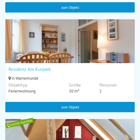
zum Objekt
Residenz Am Kurpark
in Warnemünde
Objekttyp
Größe
Personen
Ferienwohnung
50 m²
2
zum Objekt
online buchbar