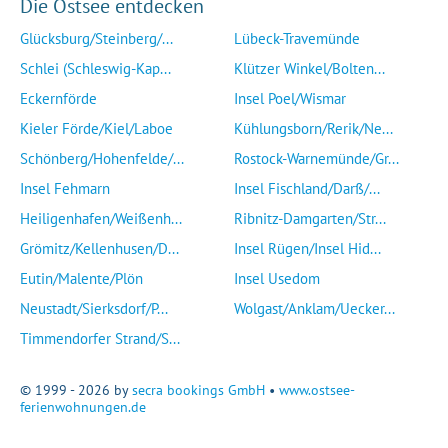
Die Ostsee entdecken
Glücksburg/Steinberg/...
Lübeck-Travemünde
Schlei (Schleswig-Kap...
Klützer Winkel/Bolten...
Eckernförde
Insel Poel/Wismar
Kieler Förde/Kiel/Laboe
Kühlungsborn/Rerik/Ne...
Schönberg/Hohenfelde/...
Rostock-Warnemünde/Gr...
Insel Fehmarn
Insel Fischland/Darß/...
Heiligenhafen/Weißenh...
Ribnitz-Damgarten/Str...
Grömitz/Kellenhusen/D...
Insel Rügen/Insel Hid...
Eutin/Malente/Plön
Insel Usedom
Neustadt/Sierksdorf/P...
Wolgast/Anklam/Uecker...
Timmendorfer Strand/S...
© 1999 - 2026 by
secra bookings GmbH
•
www.ostsee-
ferienwohnungen.de