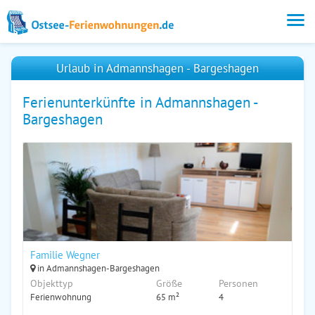
Urlaub in Admannshagen - Bargeshagen
Ferienunterkünfte in Admannshagen -
Bargeshagen
Familie Wegner
in Admannshagen-Bargeshagen
Objekttyp
Größe
Personen
Ferienwohnung
65 m²
4