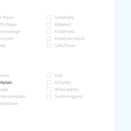
-Player
Schlafsofa
D-Player
Babybett
ereoanlage
Kinderbett
rnseher
Kinderhochstuhl
dio
Safe/Tresor
rport
Grill
rkplatz
Grillplatz
rage
Wintergarten
nderspielplatz
Swimmingpool
stellraum