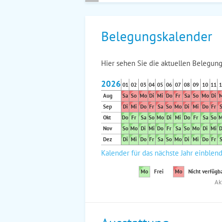
Belegungskalender
Hier sehen Sie die aktuellen Belegung
2026
01
02
03
04
05
06
07
08
09
10
11
1
Aug
Sa
So
Mo
Di
Mi
Do
Fr
Sa
So
Mo
Di
M
Sep
Di
Mi
Do
Fr
Sa
So
Mo
Di
Mi
Do
Fr
S
Okt
Do
Fr
Sa
So
Mo
Di
Mi
Do
Fr
Sa
So
M
Nov
So
Mo
Di
Mi
Do
Fr
Sa
So
Mo
Di
Mi
D
Dez
Di
Mi
Do
Fr
Sa
So
Mo
Di
Mi
Do
Fr
S
Kalender für das nächste Jahr einblen
Mo
Frei
Mo
Nicht verfügb
Ak