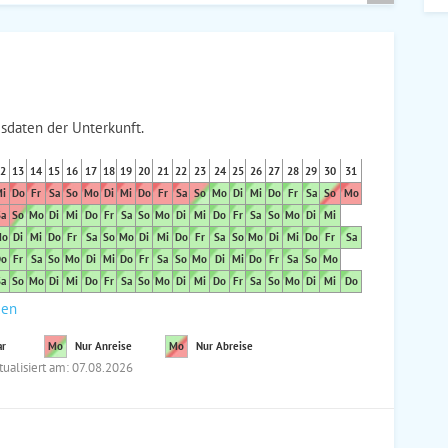
sdaten der Unterkunft.
2
13
14
15
16
17
18
19
20
21
22
23
24
25
26
27
28
29
30
31
i
Do
Fr
Sa
So
Mo
Di
Mi
Do
Fr
Sa
So
Mo
Di
Mi
Do
Fr
Sa
So
Mo
a
So
Mo
Di
Mi
Do
Fr
Sa
So
Mo
Di
Mi
Do
Fr
Sa
So
Mo
Di
Mi
o
Di
Mi
Do
Fr
Sa
So
Mo
Di
Mi
Do
Fr
Sa
So
Mo
Di
Mi
Do
Fr
Sa
o
Fr
Sa
So
Mo
Di
Mi
Do
Fr
Sa
So
Mo
Di
Mi
Do
Fr
Sa
So
Mo
a
So
Mo
Di
Mi
Do
Fr
Sa
So
Mo
Di
Mi
Do
Fr
Sa
So
Mo
Di
Mi
Do
den
ar
Mo
Nur Anreise
Mo
Nur Abreise
tualisiert am: 07.08.2026