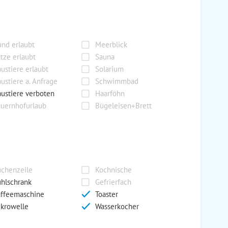
nd erlaubt
Meerblick
tze erlaubt
Sauna
ustiere erlaubt
Solarium
ustiere a. Anfrage
Schwimmbad
ustiere verboten
Haarföhn
uernhofurlaub
Bügeleisen+Brett
chenzeile
Kochnische
hlschrank
Gefrierfach
ffeemaschine
Toaster
krowelle
Wasserkocher