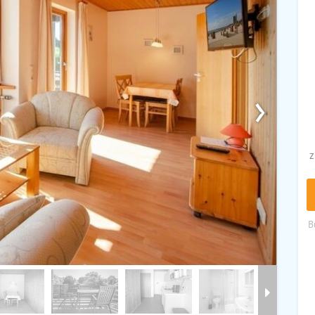
›
z
B