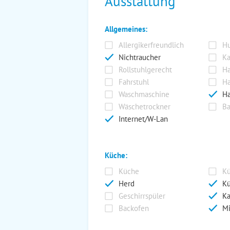
Ausstattung
Allgemeines:
Allergikerfreundlich
Hu
Nichtraucher
Ka
Rollstuhlgerecht
Ha
Fahrstuhl
Ha
Waschmaschine
Ha
Wäschetrockner
Ba
Internet/W-Lan
Küche:
Küche
Kü
Herd
Kü
Geschirrspüler
Ka
Backofen
Mi