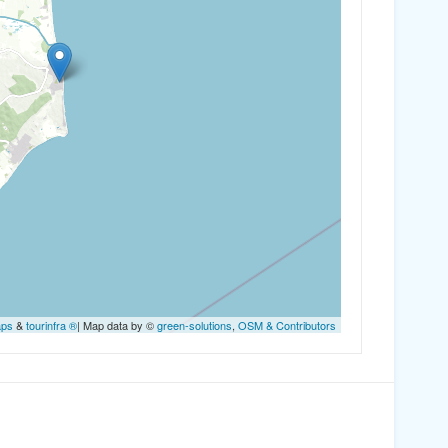
aps
&
tourinfra ®
| Map data by ©
green-solutions
,
OSM & Contributors