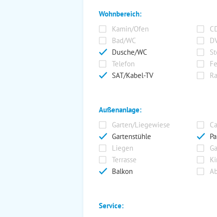
Wohnbereich:
Kamin/Ofen
CD
Bad/WC
DV
Dusche/WC
St
Telefon
Fe
SAT/Kabel-TV
Ra
Außenanlage:
Garten/Liegewiese
Ca
Gartenstühle
Pa
Liegen
Ga
Terrasse
Ki
Balkon
Ab
Service: