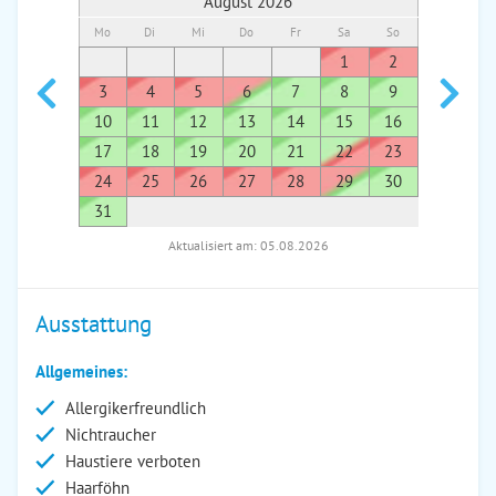
August 2026
Mo
Di
Mi
Do
Fr
Sa
So
Mo
Di
1
2
1
3
4
5
6
7
8
9
7
8
10
11
12
13
14
15
16
14
1
17
18
19
20
21
22
23
21
2
24
25
26
27
28
29
30
28
2
31
Aktualisiert am: 05.08.2026
Ausstattung
Allgemeines:
Allergikerfreundlich
Nichtraucher
Haustiere verboten
Haarföhn