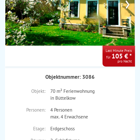
›
Last Minute Preis
105 € *
für
pro Nacht
Objektnummer: 3086
Objekt:
70 m² Ferienwohnung
in Büttelkow
Personen:
4 Personen
max. 4 Erwachsene
Etage:
Erdgeschoss