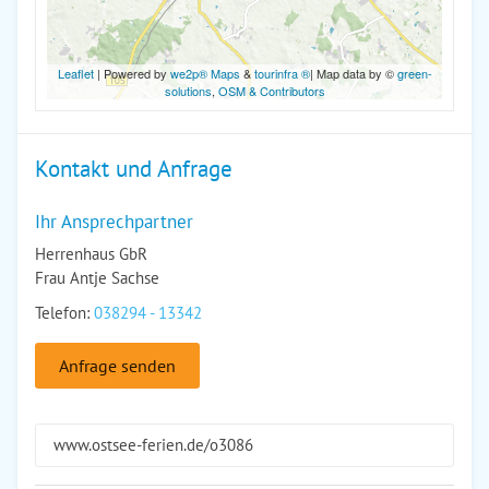
Leaflet
| Powered by
we2p® Maps
&
tourinfra ®
| Map data by ©
green-
solutions
,
OSM & Contributors
Kontakt und Anfrage
Ihr Ansprechpartner
Herrenhaus GbR
Frau Antje Sachse
Telefon:
038294 - 13342
Anfrage senden
www.ostsee-ferien.de/o3086