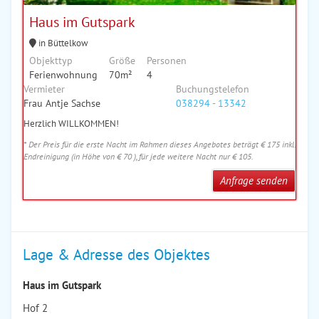
Haus im Gutspark
in Büttelkow
Objekttyp
Größe
Personen
Ferienwohnung
70m²
4
Vermieter
Buchungstelefon
Frau Antje Sachse
038294 - 13342
Herzlich WILLKOMMEN!
* Der Preis für die erste Nacht im Rahmen dieses Angebotes beträgt € 175 inkl.
Endreinigung (in Höhe von € 70 ), für jede weitere Nacht nur € 105.
Anfrage senden
Lage & Adresse des Objektes
Haus im Gutspark
Hof 2