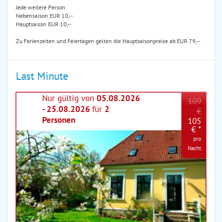
Jede weitere Person
Nebensaison EUR 10,--
Hauptsaison EUR 10,--
Zu Ferienzeiten und Feiertagen gelten die Hauptsaisonpreise ab EUR 79,--
Last Minute
Nur gültig von
05.08.2026
109
- 25.08.2026
für
2
€
Personen
105
€ *
pro
Nacht