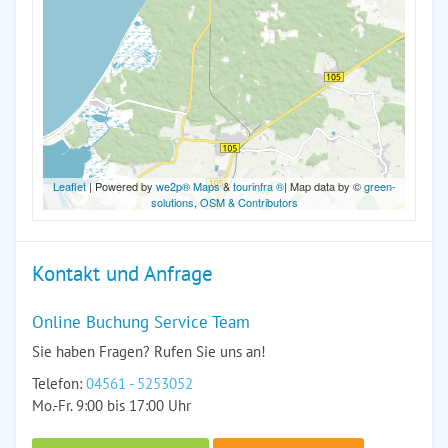
Leaflet
| Powered by
we2p® Maps
&
tourinfra ®
| Map data by ©
green-
solutions
,
OSM & Contributors
Kontakt und Anfrage
Online Buchung Service Team
Sie haben Fragen? Rufen Sie uns an!
Telefon:
04561 - 5253052
Mo.-Fr. 9:00 bis 17:00 Uhr