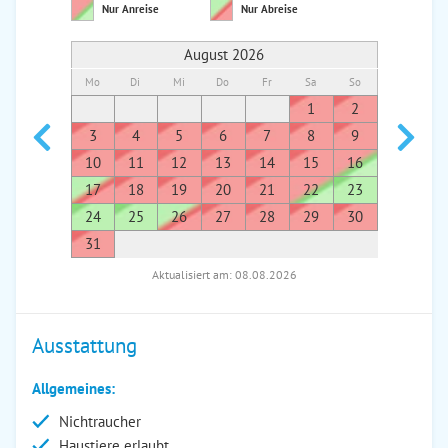
Nur Anreise
Nur Abreise
August 2026
Mo
Di
Mi
Do
Fr
Sa
So
Mo
Di
1
2
1
3
4
5
6
7
8
9
7
8
10
11
12
13
14
15
16
14
1
17
18
19
20
21
22
23
21
2
24
25
26
27
28
29
30
28
2
31
Aktualisiert am: 08.08.2026
Ausstattung
Allgemeines:
Nichtraucher
Haustiere erlaubt