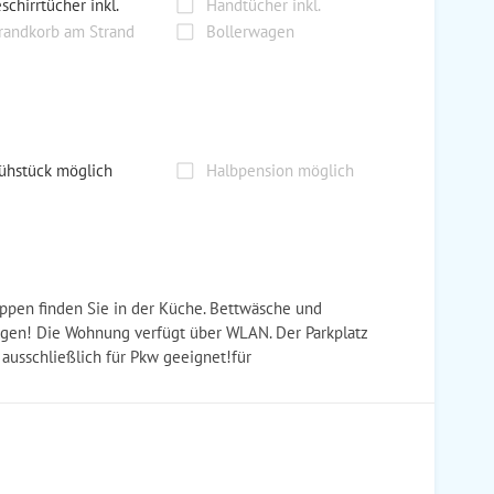
schirrtücher inkl.
Handtücher inkl.
randkorb am Strand
Bollerwagen
ühstück möglich
Halbpension möglich
ppen finden Sie in der Küche. Bettwäsche und
ingen! Die Wohnung verfügt über WLAN. Der Parkplatz
t ausschließlich für Pkw geeignet!für