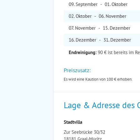
09. Sep
tember
-
01. Okt
ober
02. Okt
ober
-
06. Nov
ember
07. Nov
ember
-
15. Dez
ember
16. Dez
ember
-
31. Dez
ember
Endreinigung:
90 € ist bereits im R
Preiszusatz:
Es wird eine Kaution von 100 € erhoben.
Lage & Adresse des 
Stadtvilla
Zur Seebrücke 30/32
18181 Graal-Müritz