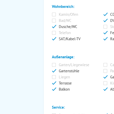
Wohnbereich:
Kamin/Ofen
CD
Bad/WC
DV
Dusche/WC
St
Telefon
Fe
SAT/Kabel-TV
Ra
Außenanlage:
Garten/Liegewiese
Ca
Gartenstühle
Pa
Liegen
Ga
Terrasse
Ki
Balkon
Ab
Service: