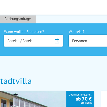
Buchungsanfrage
Wann wollen Sie reisen?
Wer reist?
Anreise / Abreise
Personen
adtvilla
Übernachtungspreis
ab 70 €
pro Nacht