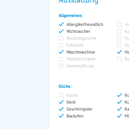
Allgemeines:
Allergikerfreundlich
Hu
Nichtraucher
Ka
Rollstuhlgerecht
Ha
Fahrstuhl
Ha
Waschmaschine
Ha
Wäschetrockner
Ba
Internet/W-Lan
Küche:
Küche
Kü
Herd
Kü
Geschirrspüler
Ka
Backofen
Mi