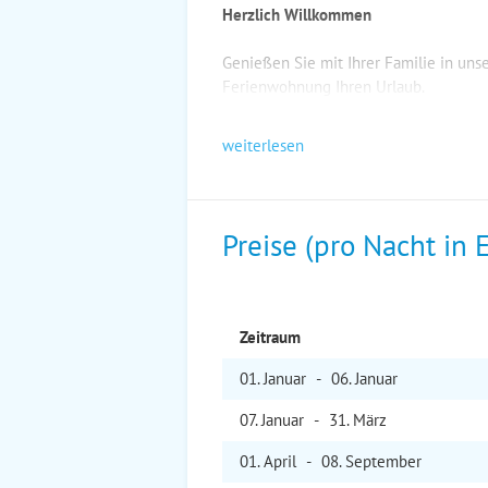
Herzlich Willkommen
Genießen Sie mit Ihrer Familie in un
Ferienwohnung Ihren Urlaub.
weiterlesen
Preise (pro Nacht in 
Zeitraum
01. Jan
uar
-
06. Jan
uar
07. Jan
uar
-
31. Mär
z
01. Apr
il
-
08. Sep
tember