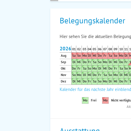
Belegungskalender
Hier sehen Sie die aktuellen Belegung
2026
01
02
03
04
05
06
07
08
09
10
11
1
Aug
Sa
So
Mo
Di
Mi
Do
Fr
Sa
So
Mo
Di
M
Sep
Di
Mi
Do
Fr
Sa
So
Mo
Di
Mi
Do
Fr
S
Okt
Do
Fr
Sa
So
Mo
Di
Mi
Do
Fr
Sa
So
M
Nov
So
Mo
Di
Mi
Do
Fr
Sa
So
Mo
Di
Mi
D
Dez
Di
Mi
Do
Fr
Sa
So
Mo
Di
Mi
Do
Fr
S
Kalender für das nächste Jahr einblen
Mo
Frei
Mo
Nicht verfügb
Ak
Ausstattung