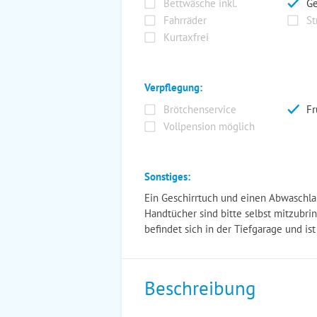
Bettwäsche inkl.
Ge
Fahrräder
St
Kurtaxfrei
Verpflegung:
Brötchenservice
Fr
Vollpension möglich
Sonstiges:
Ein Geschirrtuch und einen Abwaschla
Handtücher sind bitte selbst mitzubr
befindet sich in der Tiefgarage und is
Beschreibung