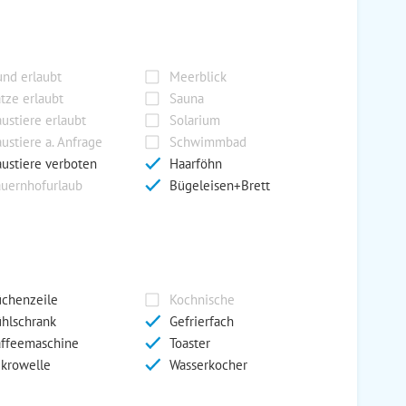
nd erlaubt
Meerblick
tze erlaubt
Sauna
ustiere erlaubt
Solarium
ustiere a. Anfrage
Schwimmbad
ustiere verboten
Haarföhn
uernhofurlaub
Bügeleisen+Brett
chenzeile
Kochnische
hlschrank
Gefrierfach
ffeemaschine
Toaster
krowelle
Wasserkocher