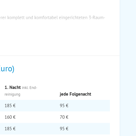
serer komplett und komfortabel eingerichteten 3-Raum-
Euro)
1. Nacht
inkl. End­
jede Folge­nacht
reinigung
185 €
95 €
160 €
70 €
185 €
95 €