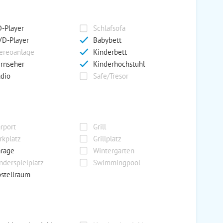
-Player
Schlafsofa
D-Player
Babybett
ereoanlage
Kinderbett
rnseher
Kinderhochstuhl
dio
Safe/Tresor
rport
Grill
rkplatz
Grillplatz
rage
Wintergarten
nderspielplatz
Swimmingpool
stellraum