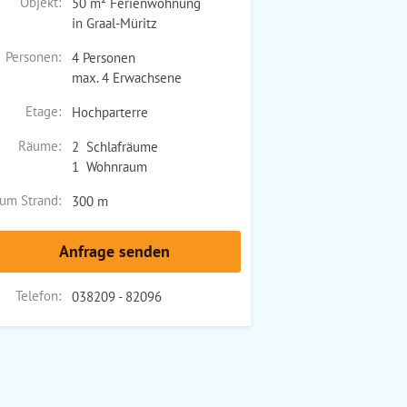
Objekt:
50 m² Ferienwohnung
in Graal-Müritz
Personen:
4 Personen
max. 4 Erwachsene
Etage:
Hochparterre
Räume:
2 Schlafräume
1 Wohnraum
um Strand:
300 m
Anfrage senden
Telefon:
038209 - 82096