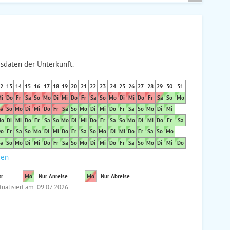
sdaten der Unterkunft.
2
13
14
15
16
17
18
19
20
21
22
23
24
25
26
27
28
29
30
31
i
Do
Fr
Sa
So
Mo
Di
Mi
Do
Fr
Sa
So
Mo
Di
Mi
Do
Fr
Sa
So
Mo
a
So
Mo
Di
Mi
Do
Fr
Sa
So
Mo
Di
Mi
Do
Fr
Sa
So
Mo
Di
Mi
o
Di
Mi
Do
Fr
Sa
So
Mo
Di
Mi
Do
Fr
Sa
So
Mo
Di
Mi
Do
Fr
Sa
o
Fr
Sa
So
Mo
Di
Mi
Do
Fr
Sa
So
Mo
Di
Mi
Do
Fr
Sa
So
Mo
a
So
Mo
Di
Mi
Do
Fr
Sa
So
Mo
Di
Mi
Do
Fr
Sa
So
Mo
Di
Mi
Do
den
ar
Mo
Nur Anreise
Mo
Nur Abreise
tualisiert am: 09.07.2026