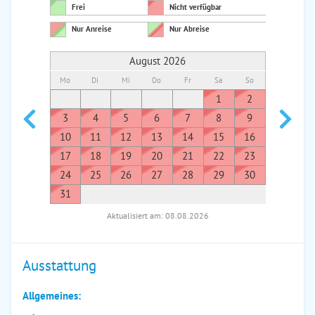
Frei
Nicht verfügbar
Nur Anreise
Nur Abreise
August 2026
Mo
Di
Mi
Do
Fr
Sa
So
Mo
Di
1
2
1
3
4
5
6
7
8
9
7
8
10
11
12
13
14
15
16
14
1
17
18
19
20
21
22
23
21
2
24
25
26
27
28
29
30
28
2
31
Aktualisiert am: 08.08.2026
Ausstattung
Allgemeines: