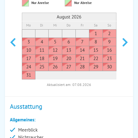
Nur Anreise
Nur Abreise
August 2026
Mo
Di
Mi
Do
Fr
Sa
So
Mo
Di
1
2
1
3
4
5
6
7
8
9
7
8
10
11
12
13
14
15
16
14
1
17
18
19
20
21
22
23
21
2
24
25
26
27
28
29
30
28
2
31
Aktualisiert am: 07.08.2026
Ausstattung
Allgemeines:
Meerblick
Nichtraucher