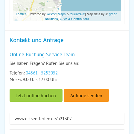
Leaflet
| Powered by
we2p® Maps
&
tourinfra ®
| Map data by ©
green-
solutions
,
OSM & Contributors
Kontakt und Anfrage
Online Buchung Service Team
Sie haben Fragen? Rufen Sie uns an!
Telefon:
04561 - 5253052
Mo.-Fr. 9:00 bis 17:00 Uhr
Jetzt online buchen
Anfrage senden
www.ostsee-ferien.de/o21302