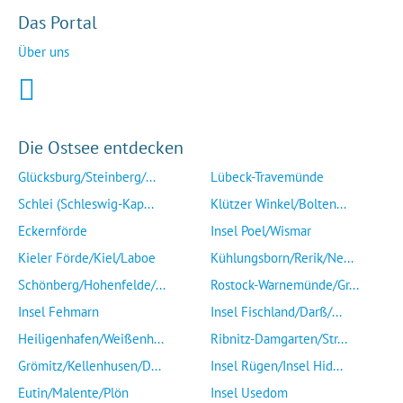
Das Portal
Über uns
Die Ostsee entdecken
Glücksburg/Steinberg/...
Lübeck-Travemünde
Schlei (Schleswig-Kap...
Klützer Winkel/Bolten...
Eckernförde
Insel Poel/Wismar
Kieler Förde/Kiel/Laboe
Kühlungsborn/Rerik/Ne...
Schönberg/Hohenfelde/...
Rostock-Warnemünde/Gr...
Insel Fehmarn
Insel Fischland/Darß/...
Heiligenhafen/Weißenh...
Ribnitz-Damgarten/Str...
Grömitz/Kellenhusen/D...
Insel Rügen/Insel Hid...
Eutin/Malente/Plön
Insel Usedom