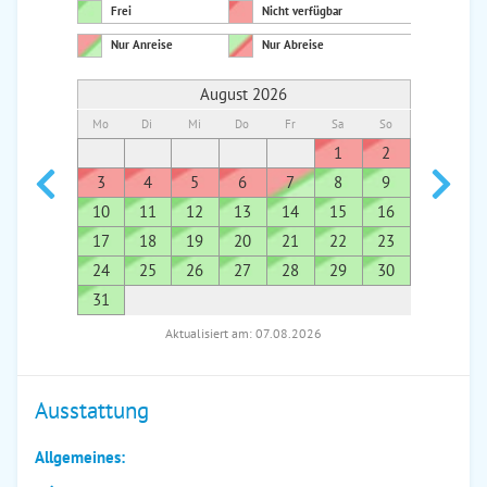
Frei
Nicht verfügbar
Nur Anreise
Nur Abreise
August 2026
Mo
Di
Mi
Do
Fr
Sa
So
Mo
Di
1
2
1
3
4
5
6
7
8
9
7
8
10
11
12
13
14
15
16
14
1
17
18
19
20
21
22
23
21
2
24
25
26
27
28
29
30
28
2
31
Aktualisiert am: 07.08.2026
Ausstattung
Allgemeines: