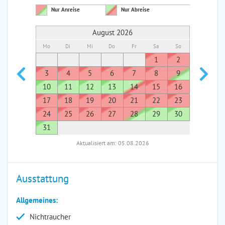
Nur Anreise
Nur Abreise
August 2026
Mo
Di
Mi
Do
Fr
Sa
So
Mo
Di
1
2
1
3
4
5
6
7
8
9
7
8
10
11
12
13
14
15
16
14
1
17
18
19
20
21
22
23
21
2
24
25
26
27
28
29
30
28
2
31
Aktualisiert am: 05.08.2026
Ausstattung
Allgemeines:
Nichtraucher