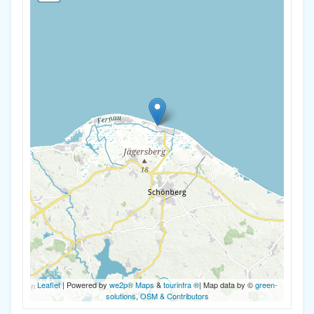
Leaflet
| Powered by
we2p® Maps
&
tourinfra ®
| Map data by ©
green-
solutions
,
OSM & Contributors