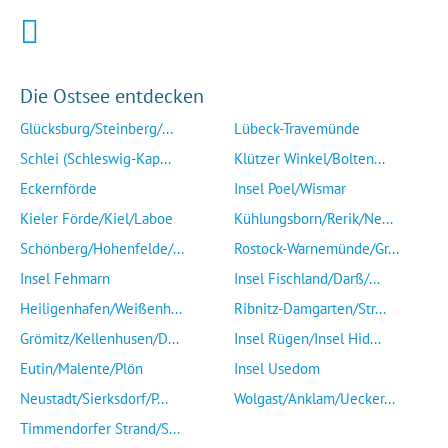
Die Ostsee entdecken
Glücksburg/Steinberg/...
Lübeck-Travemünde
Schlei (Schleswig-Kap...
Klützer Winkel/Bolten...
Eckernförde
Insel Poel/Wismar
Kieler Förde/Kiel/Laboe
Kühlungsborn/Rerik/Ne...
Schönberg/Hohenfelde/...
Rostock-Warnemünde/Gr...
Insel Fehmarn
Insel Fischland/Darß/...
Heiligenhafen/Weißenh...
Ribnitz-Damgarten/Str...
Grömitz/Kellenhusen/D...
Insel Rügen/Insel Hid...
Eutin/Malente/Plön
Insel Usedom
Neustadt/Sierksdorf/P...
Wolgast/Anklam/Uecker...
Timmendorfer Strand/S...